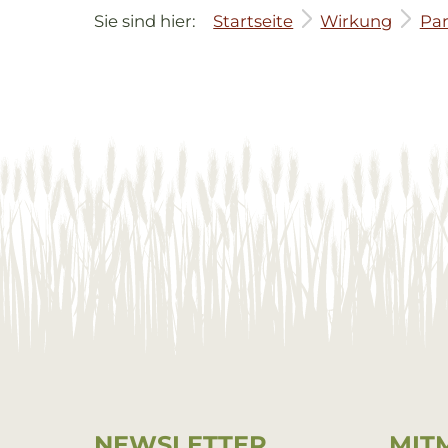
Sie sind hier:
Startseite
Wirkung
Par
Service Informationen
NEWS­LET­TER
MIT­