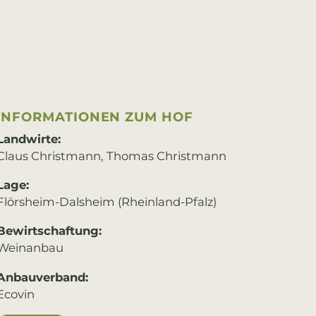
IN­FOR­MA­TIO­NEN ZUM HOF
Landwirte:
Claus Christmann, Thomas Christmann
Lage:
Flörsheim-Dalsheim (Rheinland-Pfalz)
Bewirtschaftung:
Weinanbau
Anbauverband:
Ecovin