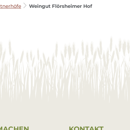
tnerhöfe
Weingut Flörsheimer Hof
MA­CHEN
KON­TAKT