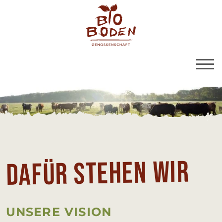
BioBoden | Werte un
Link zu Home
Da­für Ste­hen wir
UN­SE­RE VI­SI­ON