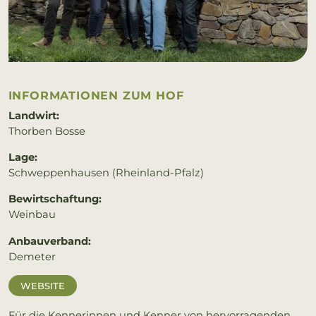
IN­FOR­MA­TIO­NEN ZUM HOF
Landwirt:
Thorben Bosse
Lage:
Schweppenhausen (Rheinland-Pfalz)
Bewirtschaftung:
Weinbau
Anbauverband:
Demeter
WEBSITE
Für die Kennerinnen und Kenner von hervorragenden