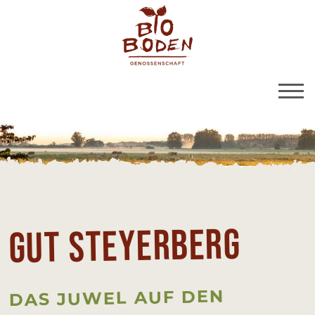
BioBoden | Gut Stey
Link zu Home
Gut Stey­er­berg
DAS JUWEL AUF DEN