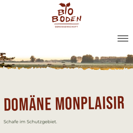
BioBoden | Domäne M
Link zu Home
Do­mä­ne Mon­p­lai­sir
Schafe im Schutzgebiet.